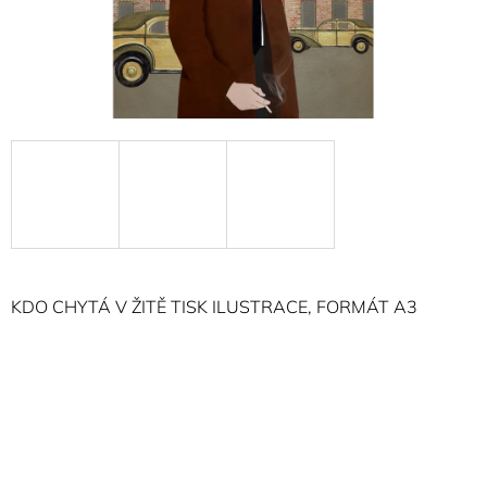
A
J
Í
T
?
HLEDAT
KDO CHYTÁ V ŽITĚ TISK ILUSTRACE, FORMÁT A3
D
O
P
O
R
U
Č
U