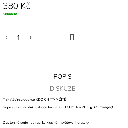
380 Kč
J
E
Měrná
Skladem
M
cena:
E
PLÁTĚNKA
DO
JOEY
KOŠÍKU
RAMONE
360
Kč
POPIS
DISKUZE
Tisk A3 / reprodukce KDO CHYTÁ V ŽITĚ
Reprodukce vlastní ilustrace básně KDO CHYTÁ V ŽITĚ
(J. D. Salinger).
Z autorské série ilustrací ke klasikám světové literatury
.