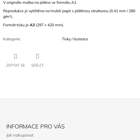
V originále malba na plátno ve formátu A1.
Reprodukce je vytištěna na hrubší papír s plátěnou strukturou (0.41 mm / 280
g/m²).
Formát tisku je
A3
(297 × 420 mm).
Kategorie
:
Tisky / ilustrace
ZEPTAT SE
SDÍLET
Z
Á
INFORMACE PRO VÁS
P
Jak nakupovat
A