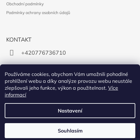
Obchodní podmínky
T
Podmínky ochrany osobních údajů
Í
KONTAKT
+420776736710
gabra.supikova@email.cz
Používáme cookies, abychom Vám umožnili pohodlné
prohlížení webu a díky analýze provozu webu neustále
zlepšovali jeho funkce, výkon a použitelnost.
Více
informací
Instagram
Nastavení
Ikonka
© 2026 Gabra Šupíková ilustrace. Všechna práva
Vytvořil Shoptet
Souhlasím
vyhrazena.