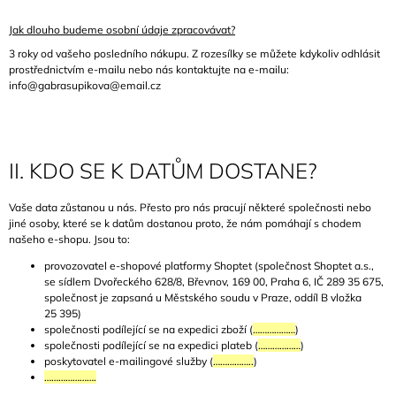
Jak dlouho budeme osobní údaje zpracovávat?
3 roky od vašeho posledního nákupu. Z rozesílky se můžete kdykoliv odhlásit
prostřednictvím e-mailu nebo nás kontaktujte na e-mailu:
info@gabrasupikova@email.cz
II. KDO SE K DATŮM DOSTANE?
Vaše data zůstanou u nás. Přesto pro nás pracují některé společnosti nebo
jiné osoby, které se k datům dostanou proto, že nám pomáhají s chodem
našeho e-shopu. Jsou to:
provozovatel e-shopové platformy Shoptet (společnost Shoptet a.s.,
se sídlem Dvořeckého 628/8, Břevnov, 169 00, Praha 6, IČ 289 35 675,
společnost je zapsaná u Městského soudu v Praze, oddíl B vložka
25 395)
společnosti podílející se na expedici zboží (
………………
)
společnosti podílející se na expedici plateb (
………………
)
poskytovatel e-mailingové služby (
……………..
)
………………….