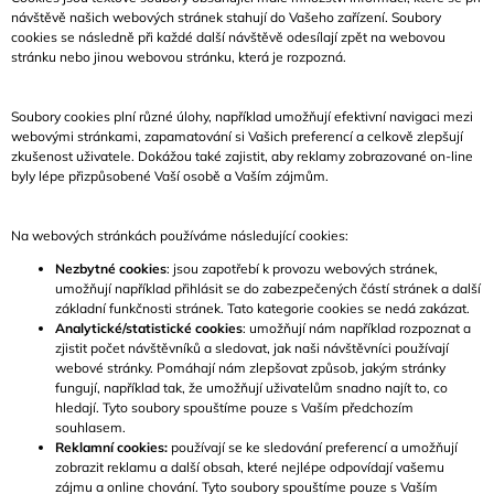
návštěvě našich webových stránek stahují do Vašeho zařízení. Soubory
cookies se následně při každé další návštěvě odesílají zpět na webovou
stránku nebo jinou webovou stránku, která je rozpozná.
Soubory cookies plní různé úlohy, například umožňují efektivní navigaci mezi
webovými stránkami, zapamatování si Vašich preferencí a celkově zlepšují
zkušenost uživatele. Dokážou také zajistit, aby reklamy zobrazované on-line
byly lépe přizpůsobené Vaší osobě a Vaším zájmům.
Na webových stránkách používáme následující cookies:
Nezbytné cookies
: jsou zapotřebí k provozu webových stránek,
umožňují například přihlásit se do zabezpečených částí stránek a další
základní funkčnosti stránek. Tato kategorie cookies se nedá zakázat.
Analytické/statistické cookies
: umožňují nám například rozpoznat a
zjistit počet návštěvníků a sledovat, jak naši návštěvníci používají
webové stránky. Pomáhají nám zlepšovat způsob, jakým stránky
fungují, například tak, že umožňují uživatelům snadno najít to, co
hledají. Tyto soubory spouštíme pouze s Vaším předchozím
souhlasem.
Reklamní cookies:
používají se ke sledování preferencí a umožňují
zobrazit reklamu a další obsah, které nejlépe odpovídají vašemu
zájmu a online chování. Tyto soubory spouštíme pouze s Vaším