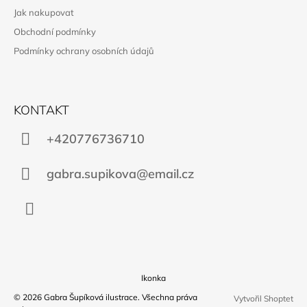
P
Jak nakupovat
A
Obchodní podmínky
T
Podmínky ochrany osobních údajů
Í
KONTAKT
+420776736710
gabra.supikova@email.cz
Instagram
Ikonka
© 2026 Gabra Šupíková ilustrace. Všechna práva
Vytvořil Shoptet