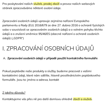
Pro poskytování našich
služeb, prodej zboží
a provoz našich webových
A
stránek zpracováváme některé osobní údaje.
J
Í
Zpracování osobních údajů upravuje zejména nařízení Evropského
T
parlamentu a Rady (EU) 2016/679 ze dne 27. dubna 2016 o ochraně fyzických
?
sobo v souvislosti se zpracováním osobních údajů a o volném pohybu těchto
údajů a o zrušení směrnice 95/46/ES (obecné nařízení o ochraně osobních
údajů) („GDPR“)
I. ZPRACOVÁNÍ OSOBNÍCH ÚDAJŮ
HLEDAT
A.
Zpracování osobních údajů v případě použití kontaktního formuláře
Pokud poptáváte naše produkty a služby, budeme pracovat s vašimi
D
kontaktními údaji, které nám sdělíte, hlavně prostřednictvím poptávkového
O
formuláře. Jsou to: jméno a adresa, kontakt
P
O
R
Z jakého důvodu?
U
Kontaktujeme vás přes ně pro další domluvu ohledně
zboží a služeb
.
Č
U