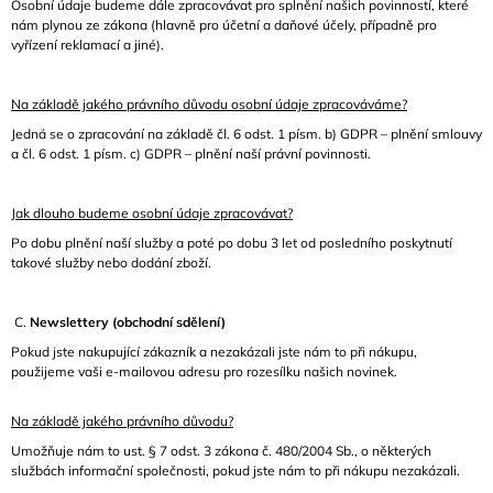
Osobní údaje budeme dále zpracovávat pro splnění našich povinností, které
nám plynou ze zákona (hlavně pro účetní a daňové účely, případně pro
vyřízení reklamací a jiné).
Na základě jakého právního důvodu osobní údaje zpracováváme?
Jedná se o zpracování na základě čl. 6 odst. 1 písm. b) GDPR – plnění smlouvy
a čl. 6 odst. 1 písm. c) GDPR – plnění naší právní povinnosti.
Jak dlouho budeme osobní údaje zpracovávat?
Po dobu plnění naší služby a poté po dobu 3 let od posledního poskytnutí
takové služby nebo dodání zboží.
C.
Newslettery (obchodní sdělení)
Pokud jste nakupující zákazník a nezakázali jste nám to při nákupu,
použijeme vaši e-mailovou adresu pro rozesílku našich novinek.
Na základě jakého právního důvodu?
Umožňuje nám to ust. § 7 odst. 3 zákona č. 480/2004 Sb., o některých
službách informační společnosti, pokud jste nám to při nákupu nezakázali.