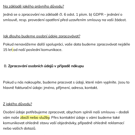
J
Na základě jakého právního důvodu?
E
Jedná se o zpracování na základě čl. 6 odst. 1 písm. b) GDPR – jednání o
M
smlouvě, resp. provedení opatření před uzavřením smlouvy na vaši žádost.
E
PLÁTĚNKA
Jak dlouho budeme osobní údaje zpracovávat?
JOEY
Pokud nenavážeme další spolupráci, vaše data budeme zpracovávat nejdéle
RAMONE
15 let
od naší poslední komunikace.
360
Kč
B.
Zpracování osobních údajů v případě nákupu
Pokud u nás nakoupíte, budeme pracovat s údaji, které nám vyplníte. Jsou to
hlavně fakturační údaje: jméno, příjmení, adresa, kontakt.
Z jakého důvodu?
Osobní údaje potřebujeme zpracovat, abychom splnili naši smlouvu – dodali
vám naše
zboží nebo služby
. Přes kontaktní údaje s vámi budeme také
komunikovat ohledně stavu vaší objednávky, případně ohledně reklamací
nebo vašich dotazů.