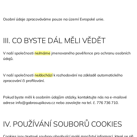
Osobní údaje zpracováváme pouze na území Evropské unie.
III. CO BYSTE DÁL MĚLI VĚDĚT
V naší společnosti
ne/máme
jmenovaného pověřence pro ochranu osobních
údajů.
V naší společnosti
ne/dochází
k rozhodování na základě automatického
zpracování či profilování.
Pokud byste měli k osobním údajům otázky, kontaktujte nás na e-mailové
adrese info@gabrasupikova.cz
nebo zavolejte na tel. č. 776 736 710.
IV. POUŽÍVÁNÍ SOUBORŮ COOKIES
Cookies jsou textové soubory obsahující malé množství informací, které se při