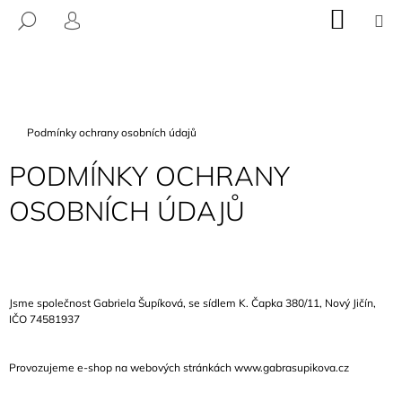
K
Přejít
NÁKU
M
HLEDAT
na
KOŠÍK
O
PŘIHLÁŠENÍ
ZPĚT
ZPĚT
obsah
Š
Í
C
K
O
Domů
Podmínky ochrany osobních údajů
P
O
PODMÍNKY OCHRANY
T
OSOBNÍCH ÚDAJŮ
Ř
E
B
U
J
Jsme společnost Gabriela Šupíková,
se sídlem K. Čapka 380/11, Nový Jičín,
IČO 74581937
E
T
Provozujeme e-shop na webových stránkách www.gabrasupikova.cz
E
N