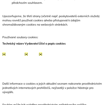
předchozím souhlasem.
Upozorňujeme, že třetí strany (včetně např. poskytovatelů externích služeb)
mohou rovněž používat cookies a/nebo přistupovat k údajům
shromažďovaným cookies na webových stránkách.
Používané soubory cookies:
Technický název
Vydavatel
Účel o popis cookies
[•]
[•]
[•]
Další informace o cookies a jejich aktuální seznam naleznete prostřednictvím
jednotlivých internetových prohlížečů, nejčastěji v položce Nástroje pro
vývojáře.
Souhlas může být vyjádřen prostřednictvím zaškrtávacího políčka