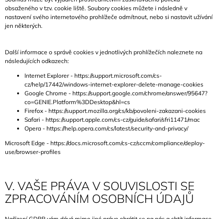
obsaženého v tzv. cookie liště. Soubory cookies můžete i následně v
nastavení svého internetového prohlížeče odmítnout, nebo si nastavit užívání
jen některých.
Další informace o správě cookies v jednotlivých prohlížečích naleznete na
následujících odkazech:
Internet Explorer -
https://support.microsoft.com/cs-
cz/help/17442/windows-internet-explorer-delete-manage-cookies
Google Chrome -
https://support.google.com/chrome/answer/95647?
co=GENIE.Platform%3DDesktop&hl=cs
Firefox -
https://support.mozilla.org/cs/kb/povoleni-zakazani-cookies
Safari -
https://support.apple.com/cs-cz/guide/safari/sfri11471/mac
Opera -
https://help.opera.com/cs/latest/security-and-privacy/
Microsoft Edge -
https://docs.microsoft.com/cs-cz/sccm/compliance/deploy-
use/browser-profiles
V. VAŠE PRÁVA V SOUVISLOSTI SE
ZPRACOVÁNÍM OSOBNÍCH ÚDAJŮ
Nařízení GDPR vám dává mimo jiné právo obrátit se na nás a chtít informace,