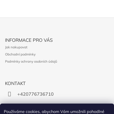
Z
Á
INFORMACE PRO VÁS
P
Jak nakupovat
A
Obchodní podmínky
T
Podmínky ochrany osobních údajů
Í
KONTAKT
+420776736710
gabra.supikova@email.cz
Používáme cookies, abychom Vám umožnili pohodlné