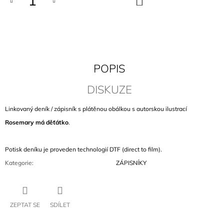
KOŠÍKU
J
E
M
E
TRIČKO
POPIS
DOPIS
630
DISKUZE
Kč
Linkovaný deník / zápisník s plátěnou obálkou s autorskou ilustrací
Rosemary má děťátko
.
Potisk deníku je proveden technologií DTF (direct to film).
Kategorie
:
ZÁPISNÍKY
ZEPTAT SE
SDÍLET