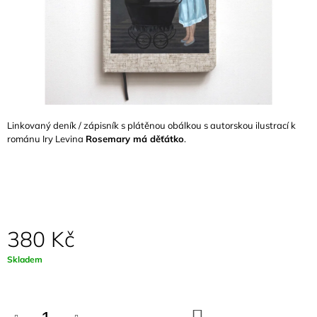
A
J
Í
T
?
Linkovaný deník / zápisník s plátěnou obálkou s autorskou ilustrací k
románu Iry Levina
Rosemary má děťátko
.
HLEDAT
D
380 Kč
O
P
Měrná
Skladem
O
cena:
R
U
Č
DO
U