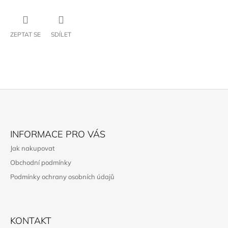
ZEPTAT SE
SDÍLET
Z
Á
INFORMACE PRO VÁS
P
Jak nakupovat
A
Obchodní podmínky
T
Podmínky ochrany osobních údajů
Í
KONTAKT