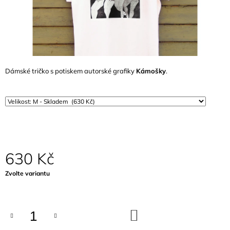
A
J
Í
T
?
Dámské tričko s potiskem autorské grafiky
Kámošky
.
HLEDAT
630 Kč
D
O
Měrná
Zvolte variantu
P
cena:
O
R
U
DO
Č
KOŠÍKU
U