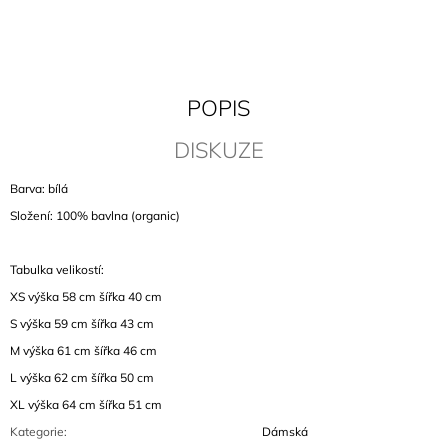
J
E
M
E
POPIS
PLÁTĚNÝ
VAK
DISKUZE
KEITH
FLINT
Barva: bílá
460
Kč
Složení: 100% bavlna (organic)
Tabulka velikostí:
XS výška 58 cm šířka 40 cm
S výška 59 cm šířka 43 cm
M
výška 61 cm šířka 46 cm
L
výška 62 cm šířka 50 cm
XL
výška 64 cm šířka 51 cm
Kategorie
:
Dámská