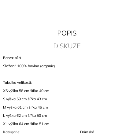
J
E
M
E
POPIS
PLÁTĚNKA
LEONARD
DISKUZE
COHEN
360
Barva: bílá
Kč
Složení: 100% bavlna (organic)
Tabulka velikostí:
XS výška 58 cm šířka 40 cm
S výška 59 cm šířka 43 cm
M
výška 61 cm šířka 46 cm
L
výška 62 cm šířka 50 cm
XL
výška 64 cm šířka 51 cm
Kategorie
:
Dámská