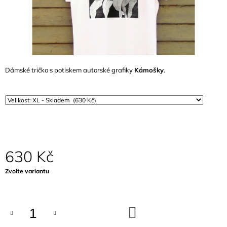
A
J
Í
T
?
Dámské tričko s potiskem autorské grafiky
Kámošky
.
HLEDAT
630 Kč
D
O
Měrná
Zvolte variantu
P
cena:
O
R
U
DO
Č
KOŠÍKU
U