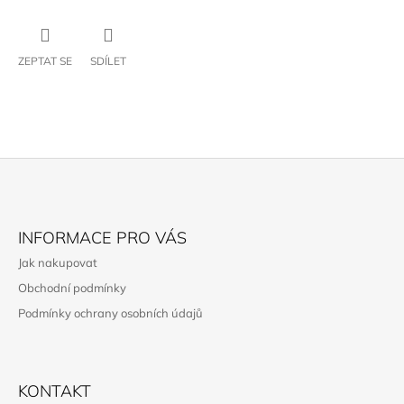
ZEPTAT SE
SDÍLET
Z
Á
INFORMACE PRO VÁS
P
Jak nakupovat
A
Obchodní podmínky
T
Podmínky ochrany osobních údajů
Í
KONTAKT