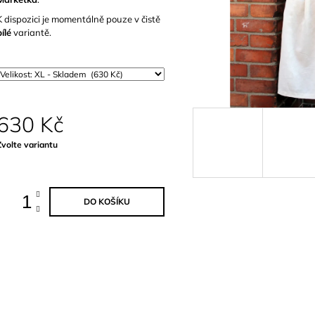
360 Kč
600 Kč
K dispozici je momentálně pouze v čistě
bílé
variantě.
630 Kč
Měrná
Zvolte variantu
ena:
DO KOŠÍKU