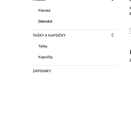
N
630 Kč
R
N
I
Pánská
Í
E
P
Dámská
A
TAŠKY A KAPSIČKY
N
E
Tašky
L
Kapsičky
c
ZÁPISNÍKY