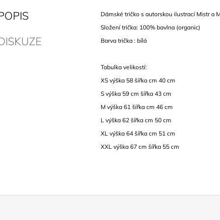
POPIS
Dámské tričko s autorskou ilustrací Mistr a 
Složení trička: 100% bavlna (organic)
DISKUZE
Barva trička : bílá
Tabulka velikostí:
XS výška 58 šířka cm 40 cm
S výška 59 cm šířka 43 cm
M
výška 61 šířka cm 46 cm
L
výška 62 šířka cm 50 cm
XL
výška 64 šířka cm 51 cm
XXL výška 67 cm šířka 55 cm