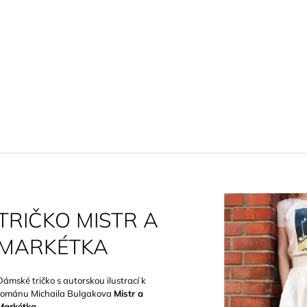
CO POTŘEBUJETE NAJÍT?
HLEDAT
DOPORUČUJEME
TRIČKO MISTR A
MARKÉTKA
Dámské tričko s autorskou ilustrací k
románu Michaila Bulgakova
Mistr a
PLÁTĚNKA JOEY RAMONE
TRIČKO JOEY 
Markétka
.