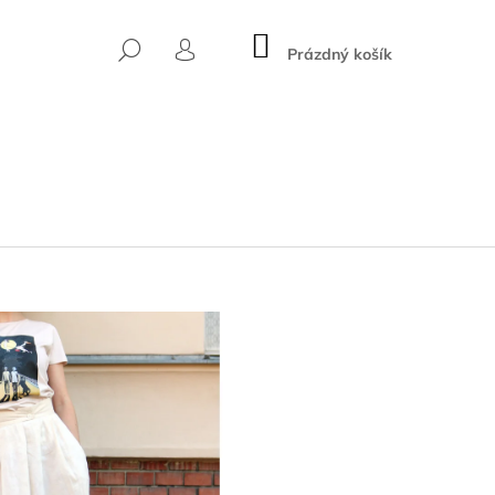
NÁKUPNÍ
HLEDAT
KOŠÍK
Prázdný košík
PŘIHLÁŠENÍ
Následující
RAMONE