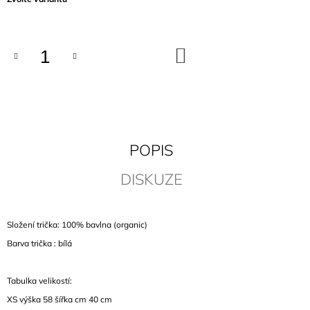
J
cena:
E
M
E
DO
KOŠÍKU
PLÁTĚNÝ
VAK
KEITH
FLINT
460
POPIS
Kč
DISKUZE
Složení trička: 100% bavlna (organic)
Barva trička : bílá
Tabulka velikostí:
XS výška 58 šířka cm 40 cm