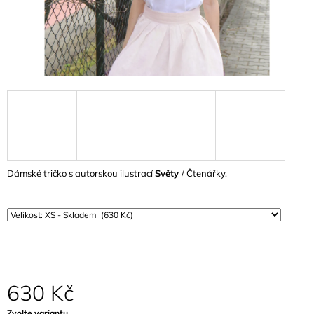
A
J
Í
T
?
HLEDAT
Dámské tričko s autorskou ilustrací
Světy
/ Čtenářky.
D
O
P
O
R
U
630 Kč
Č
U
Měrná
Zvolte variantu