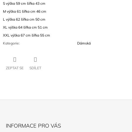
S výška 59 cm šířka 43 cm
M
výška 61 šířka cm 46 cm
L
výška 62 šířka cm 50 cm
XL
výška 64 šířka cm 51 cm
XXL výška 67 cm šířka 55 cm
Kategorie
:
Dámská
ZEPTAT SE
SDÍLET
Z
Á
INFORMACE PRO VÁS
P