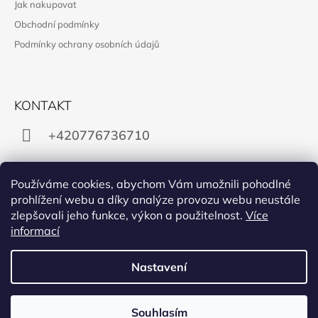
Jak nakupovat
A
Obchodní podmínky
T
Podmínky ochrany osobních údajů
Í
KONTAKT
+420776736710
gabra.supikova@email.cz
Používáme cookies, abychom Vám umožnili pohodlné
prohlížení webu a díky analýze provozu webu neustále
zlepšovali jeho funkce, výkon a použitelnost.
Více
informací
Instagram
Nastavení
Ikonka
© 2026 Gabra Šupíková ilustrace. Všechna práva
Vytvořil Shoptet
Souhlasím
vyhrazena.