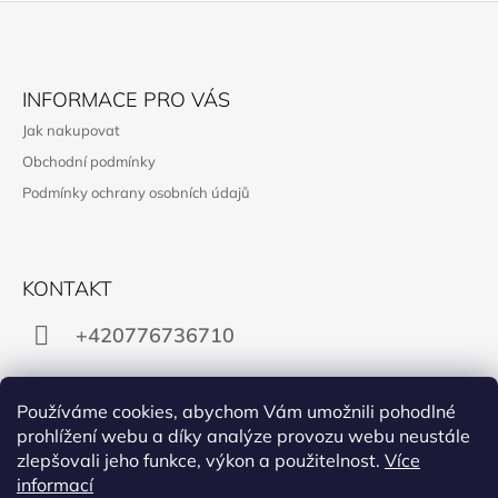
Z
Á
INFORMACE PRO VÁS
P
Jak nakupovat
A
Obchodní podmínky
T
Podmínky ochrany osobních údajů
Í
KONTAKT
+420776736710
gabra.supikova@email.cz
Používáme cookies, abychom Vám umožnili pohodlné
prohlížení webu a díky analýze provozu webu neustále
zlepšovali jeho funkce, výkon a použitelnost.
Více
informací
Instagram