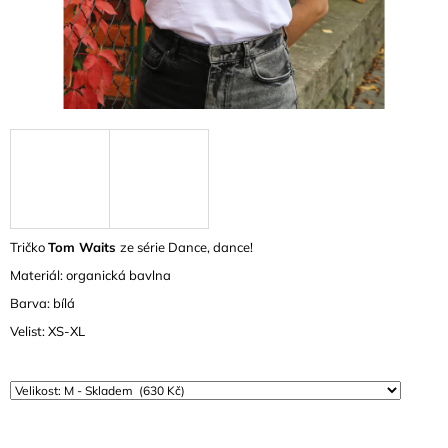
A
J
Í
T
?
HLEDAT
Tričko
Tom Waits
ze série Dance, dance!
Materiál: organická bavlna
Barva: bílá
D
O
Velist: XS-XL
P
O
R
U
Č
U