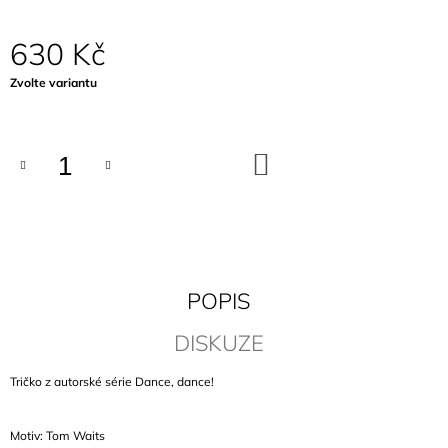
J
E
630 Kč
M
E
Měrná
Zvolte variantu
cena:
PLÁTĚNKA
ROSEMARY
MÁ
DO
DĚŤÁTKO
KOŠÍKU
360
Kč
POPIS
DISKUZE
Tričko z autorské série
Dance, dance!
Motiv: Tom Waits